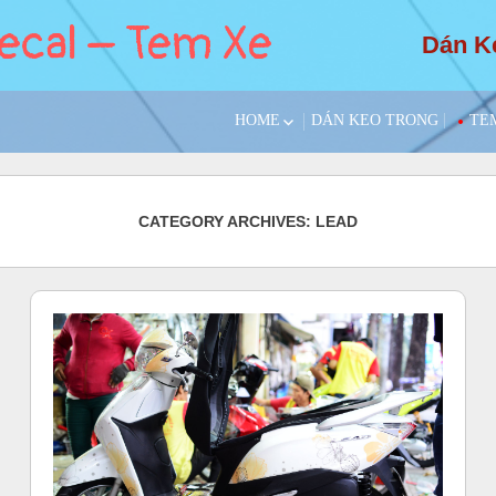
ecal – Tem Xe
Dán Ke
HOME
DÁN KEO TRONG
TE
GIỚI THIỆU MINH HOA
H
DECAL
YA
CATEGORY ARCHIVES: LEAD
SUZ
PIA
SY
KAW
KY
TRA
XE 