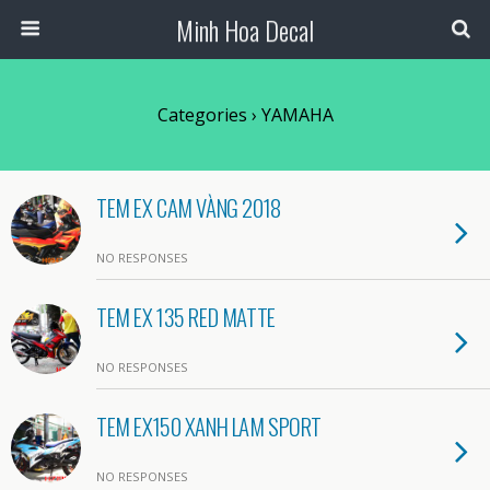
Minh Hoa Decal
Categories ›
YAMAHA
TEM EX CAM VÀNG 2018
NO RESPONSES
TEM EX 135 RED MATTE
NO RESPONSES
TEM EX150 XANH LAM SPORT
NO RESPONSES