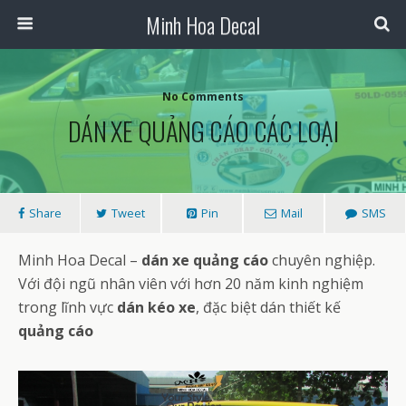
Minh Hoa Decal
No Comments
DÁN XE QUẢNG CÁO CÁC LOẠI
Share
Tweet
Pin
Mail
SMS
Minh Hoa Decal –
dán xe quảng cáo
chuyên nghiệp.
Với đội ngũ nhân viên với hơn 20 năm kinh nghiệm
trong lĩnh vực
dán kéo xe
, đặc biệt dán thiết kế
quảng cáo