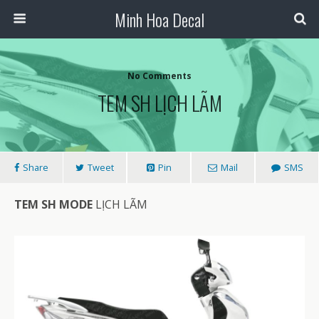
Minh Hoa Decal
No Comments
TEM SH LỊCH LÃM
Share
Tweet
Pin
Mail
SMS
TEM SH MODE
LỊCH LÃM