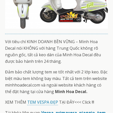
Với tiêu chí KINH DOANH BỀN VỮNG – Minh Hoa
Decal nói KHÔNG với hàng Trung Quốc không rõ
nguồn gốc, tất cả keo dán của Minh Hoa Decal đều
được bảo hành trên 24 tháng.
Đảm bảo chất lượng tem xe tốt nhất với 2 lớp keo. Đặc
biệt màu tem không bay màu. Tất cả tem trên website
minhhoadecal.com và ngoài website khách hàng có
thể đặt hàng tại cửa hàng
Minh Hoa Decal.
XEM THÊM
TEM VESPA ĐẸP
TẠI ĐÂY<<< Click !!!
Từ khóa liên quan:
Vespa, primavera, piaggio, tem